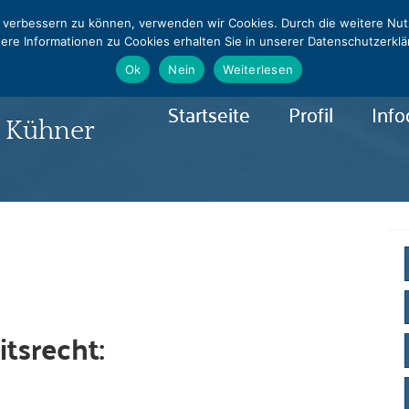
0331 - 240544
info@rapralat-potsdam.de
nd verbessern zu können, verwenden wir Cookies. Durch die weitere N
ere Informationen zu Cookies erhalten Sie in unserer Datenschutzerkl
lat
Ok
Nein
Weiterlesen
Startseite
Profil
Info
& Kühner
tsrecht: