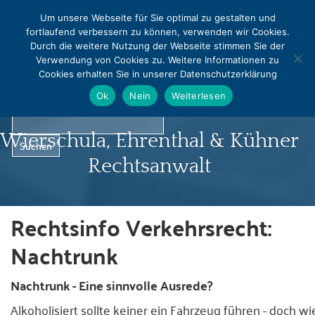
MENU
Um unsere Webseite für Sie optimal zu gestalten und
fortlaufend verbessern zu können, verwenden wir Cookies.
0331 - 240542
0331 - 240544
Durch die weitere Nutzung der Webseite stimmen Sie der
info@rapralat-potsdam.de
Verwendung von Cookies zu. Weitere Informationen zu
Cookies erhalten Sie in unserer Datenschutzerklärung
Norbert Pralat
Ok
Nein
Weiterlesen
Wierschula, Ehrenthal & Kühner
Rechtsanwalt
Rechtsinfo Verkehrsrecht:
Startseite
Nachtrunk
Profil
Nachtrunk - Eine sinnvolle Ausrede?
Infocenter
Alkoholisiert sollte keiner ein Fahrzeug führen - doch wi