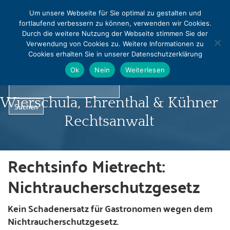
MENU
Um unsere Webseite für Sie optimal zu gestalten und
fortlaufend verbessern zu können, verwenden wir Cookies.
0331 - 240542
0331 - 240544
Durch die weitere Nutzung der Webseite stimmen Sie der
info@rapralat-potsdam.de
Verwendung von Cookies zu. Weitere Informationen zu
Cookies erhalten Sie in unserer Datenschutzerklärung
Norbert Pralat
Ok
Nein
Weiterlesen
Wierschula, Ehrenthal & Kühner
Rechtsanwalt
Rechtsinfo Mietrecht:
Startseite
Nichtraucherschutzgesetz
Profil
Kein Schadenersatz für Gastronomen wegen dem
Nichtraucherschutzgesetz.
Infocenter