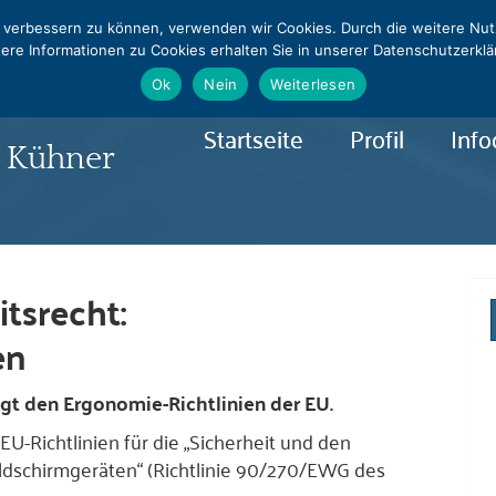
0331 - 240544
info@rapralat-potsdam.de
nd verbessern zu können, verwenden wir Cookies. Durch die weitere N
ere Informationen zu Cookies erhalten Sie in unserer Datenschutzerkl
lat
Ok
Nein
Weiterlesen
Startseite
Profil
Info
& Kühner
tsrecht:
en
egt den Ergonomie-Richtlinien der EU.
EU-Richtlinien für die „Sicherheit und den
ildschirmgeräten“ (Richtlinie 90/270/EWG des