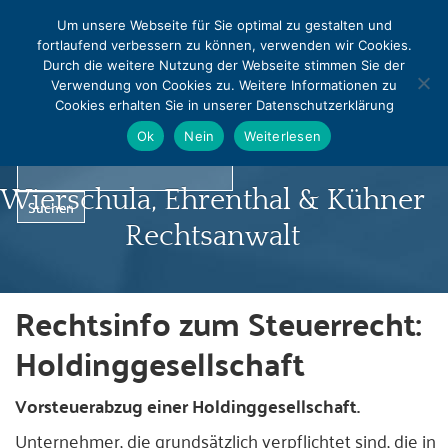
MENU
Um unsere Webseite für Sie optimal zu gestalten und
fortlaufend verbessern zu können, verwenden wir Cookies.
0331 - 240542
0331 - 240544
Durch die weitere Nutzung der Webseite stimmen Sie der
info@rapralat-potsdam.de
Verwendung von Cookies zu. Weitere Informationen zu
Cookies erhalten Sie in unserer Datenschutzerklärung
Norbert Pralat
Ok
Nein
Weiterlesen
Wierschula, Ehrenthal & Kühner
Rechtsanwalt
Rechtsinfo zum Steuerrecht:
Startseite
Holdinggesellschaft
Profil
Vorsteuerabzug einer Holdinggesellschaft.
Infocenter
Unternehmer, die grundsätzlich verpflichtet sind, die in