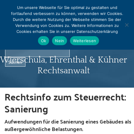
MENU
Um unsere Webseite für Sie optimal zu gestalten und
fortlaufend verbessern zu können, verwenden wir Cookies.
0331 - 240542
0331 - 240544
Durch die weitere Nutzung der Webseite stimmen Sie der
info@rapralat-potsdam.de
Verwendung von Cookies zu. Weitere Informationen zu
Cookies erhalten Sie in unserer Datenschutzerklärung
Norbert Pralat
Ok
Nein
Weiterlesen
Wierschula, Ehrenthal & Kühner
Rechtsanwalt
Rechtsinfo zum Steuerrecht:
Startseite
Sanierung
Profil
Aufwendungen für die Sanierung eines Gebäudes als
außergewöhnliche Belastungen.
Infocenter