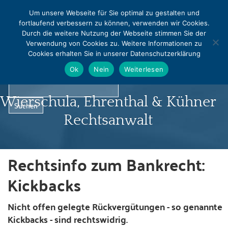
MENU
Um unsere Webseite für Sie optimal zu gestalten und
fortlaufend verbessern zu können, verwenden wir Cookies.
0331 - 240542
0331 - 240544
Durch die weitere Nutzung der Webseite stimmen Sie der
info@rapralat-potsdam.de
Verwendung von Cookies zu. Weitere Informationen zu
Cookies erhalten Sie in unserer Datenschutzerklärung
Norbert Pralat
Ok
Nein
Weiterlesen
Wierschula, Ehrenthal & Kühner
Rechtsanwalt
Rechtsinfo zum Bankrecht:
Startseite
Kickbacks
Profil
Nicht offen gelegte Rückvergütungen - so genannte
Kickbacks - sind rechtswidrig.
Infocenter