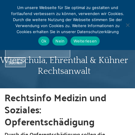
MENU
Um unsere Webseite für Sie optimal zu gestalten und
fortlaufend verbessern zu können, verwenden wir Cookies.
0331 - 240542
0331 - 240544
Durch die weitere Nutzung der Webseite stimmen Sie der
info@rapralat-potsdam.de
Verwendung von Cookies zu. Weitere Informationen zu
Cookies erhalten Sie in unserer Datenschutzerklärung
Norbert Pralat
Ok
Nein
Weiterlesen
Wierschula, Ehrenthal & Kühner
Rechtsanwalt
Rechtsinfo Medizin und
Startseite
Soziales:
Profil
Opferentschädigung
Infocenter
Durch die Opferentschädigung sollen die